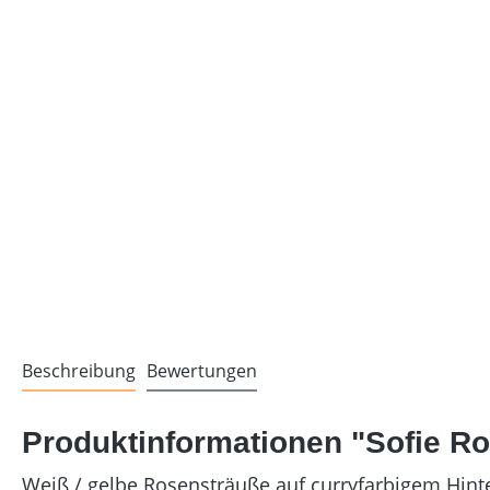
Beschreibung
Bewertungen
Produktinformationen "Sofie R
Weiß / gelbe Rosensträuße auf curryfarbigem Hint