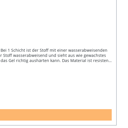
 Bei 1 Schicht ist der Stoff mit einer wasserabweisenden
der Stoff wasserabweisend und sieht aus wie gewachstes
s Gel richtig aushärten kann. Das Material ist resistent
em enthält es kein Bisphenol (Weichmacher) und kann für
 Lebensmittel, die in einen mit OdiCoat behandelten
den.OdiCoat eignet sich nicht für dicken Samt, Wildleder