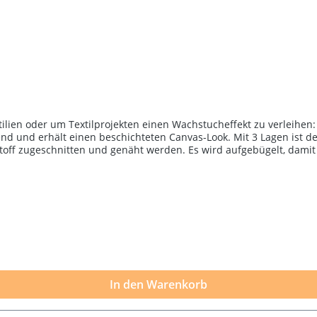
ilien oder um Textilprojekten einen Wachstucheffekt zu verleihen:
send und erhält einen beschichteten Canvas-Look. Mit 3 Lagen ist 
f zugeschnitten und genäht werden. Es wird aufgebügelt, damit da
ne gewaschen werden.OdiCoat ist ein Gel auf Wasserbasis. Außerd
ln in Berührung kommen, wie Schürzen, Tischdecken und Tischsets.
olie oder einem anderen lebensmittelechten Produkt umwickelt wer
vorher an einem kleinen Stück Stoff zu testen.
In den Warenkorb