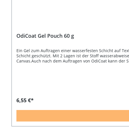
OdiCoat Gel Pouch 60 g
Ein Gel zum Auftragen einer wasserfesten Schicht auf Text
Schicht geschützt. Mit 2 Lagen ist der Stoff wasserabwei
Canvas.Auch nach dem Auftragen von OdiCoat kann der Stof
gegen äußere Einflüsse und kann bei 30°C in der Maschi
Projekte verwendet werden, die indirekt mit Lebensmitte
Beutel gegeben werden, sollten zunächst mit Frischhaltef
oder Stoffe mit einem Relief. Es wird empfohlen, OdiCoat 
6,55 €*