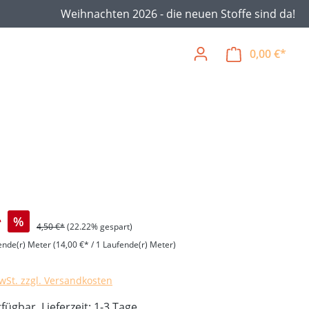
Weihnachten 2026 - die neuen Stoffe sind da!
0,00 €*
Ware
*
%
4,50 €*
(22.22% gespart)
ende(r) Meter
(14,00 €* / 1 Laufende(r) Meter)
MwSt. zzgl. Versandkosten
fügbar, Lieferzeit: 1-3 Tage