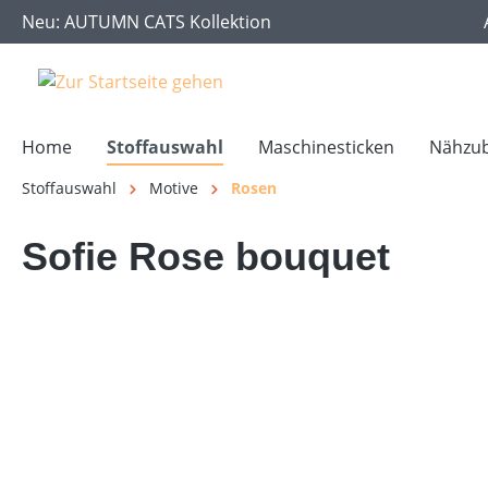
Neu: AUTUMN CATS Kollektion
springen
Zur Hauptnavigation springen
Home
Stoffauswahl
Maschinesticken
Nähzu
Stoffauswahl
Motive
Rosen
Sofie Rose bouquet
Bildergalerie überspringen