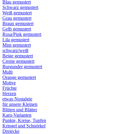
Blau gemustert
Schwarz gemustert
Weiß gemustert
Grau gemustert
Braun gemustert
Gelb gemustert
Rosa/Pink gemustert
Lila gemustert
Mint gemustert
schwarz/weiß
Beige gemustert
Creme gemustert
Burgunder gemustert
Multi
Orange gemustert
Motive
Früchte
Herzen
etwas Nostalgie
für unsere Kleinen
Blüten und Blätter
Karo-Varianten
Punkte, Kreise, Tupfen
Kringel und Schnörkel
Dreiecke