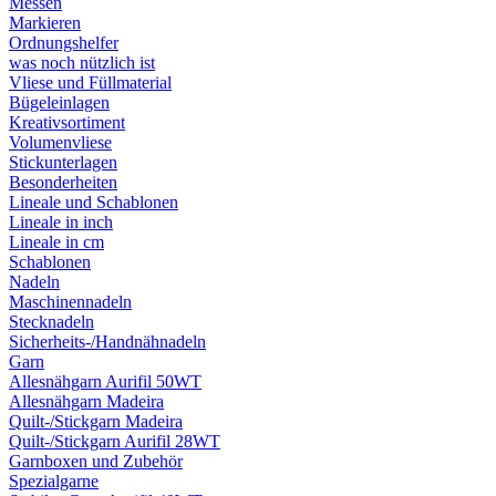
Messen
Markieren
Ordnungshelfer
was noch nützlich ist
Vliese und Füllmaterial
Bügeleinlagen
Kreativsortiment
Volumenvliese
Stickunterlagen
Besonderheiten
Lineale und Schablonen
Lineale in inch
Lineale in cm
Schablonen
Nadeln
Maschinennadeln
Stecknadeln
Sicherheits-/Handnähnadeln
Garn
Allesnähgarn Aurifil 50WT
Allesnähgarn Madeira
Quilt-/Stickgarn Madeira
Quilt-/Stickgarn Aurifil 28WT
Garnboxen und Zubehör
Spezialgarne