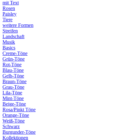
mit Text
Rosen
Paisley
Tiere
weitere Formen
Streifen
Landschaft
Musik
Basics
Creme-Töne
Grün-Töne
Rot-Töne
Blau-Töne
Gelb-Töne
Braun-Töne
Grau-Töne
Lila-Töne
Mint-Töne
Beige-Töne
Rosa/Pinkt Töne
Orange-Töne
Weiß-Töne
Schwarz
Burgunder-Töne
Kollektionen