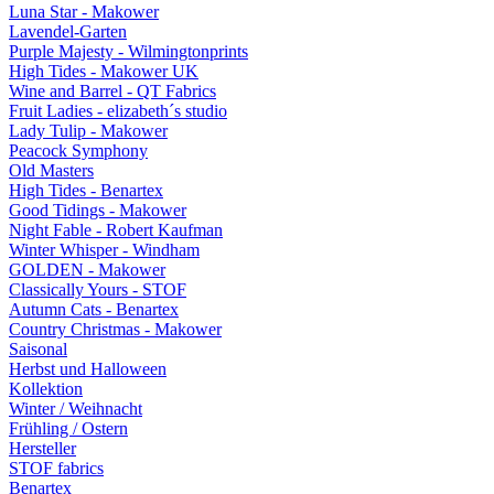
Luna Star - Makower
Lavendel-Garten
Purple Majesty - Wilmingtonprints
High Tides - Makower UK
Wine and Barrel - QT Fabrics
Fruit Ladies - elizabeth´s studio
Lady Tulip - Makower
Peacock Symphony
Old Masters
High Tides - Benartex
Good Tidings - Makower
Night Fable - Robert Kaufman
Winter Whisper - Windham
GOLDEN - Makower
Classically Yours - STOF
Autumn Cats - Benartex
Country Christmas - Makower
Saisonal
Herbst und Halloween
Kollektion
Winter / Weihnacht
Frühling / Ostern
Hersteller
STOF fabrics
Benartex