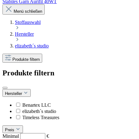
Stabiles Garn Aurifil 40WT
Menü schließen
Stoffauswahl
Hersteller
elizabeth´s studio
Produkte filtern
Produkte filtern
Hersteller
Benartex LLC
elizabeth´s studio
Timeless Treasures
Preis
Minimal
€